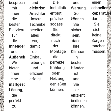
Die
einen
besprechen
und
und
Installation
schnellen
mit
elektrischer
Wartung.
erfolgt
Reparaturs
Ihnen
Anschluss
.
So
präzise,
damit
die
Unsere
können
sodass
Sie
besten
Techniker
Sie
Sie
sich
Platzierungen
bereiten
sicher
direkt
keine
für
alles
sein,
nach
Sorgen
die
vor,
dass
der
machen
Innengeräte
damit
Ihre
Montage
müssen.
und
der
Klimaanlage
die
Außeneinheiten
Einbau
.
in
perfekte
Wir
reibungslos
besten
Kühlung
bieten
und
Händen
oder
Ihnen
effizient
ist
Heizung
eine
erfolgt.
und
genießen
maßgeschneiderte
Sie
können.
Lösung
,
sie
die
effizient
perfekt
bedienen
zu
können.