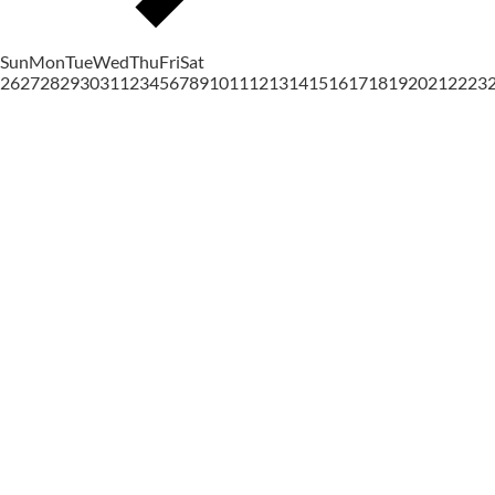
Sun
Mon
Tue
Wed
Thu
Fri
Sat
26
27
28
29
30
31
1
2
3
4
5
6
7
8
9
10
11
12
13
14
15
16
17
18
19
20
21
22
23