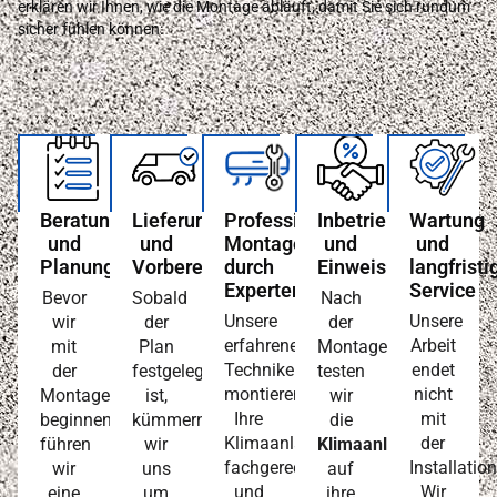
erklären wir Ihnen, wie die Montage abläuft, damit Sie sich rundum
sicher fühlen können:
Beratung
Lieferung
Professionelle
Inbetriebnahme
Wartung
und
und
Montage
und
und
Planung
Vorbereitung
durch
Einweisung
langfristi
Experten
Service
Bevor
Sobald
Nach
Unsere
Unsere
wir
der
der
erfahrenen
Arbeit
mit
Plan
Montage
Techniker
endet
der
festgelegt
testen
montieren
nicht
Montage
ist,
wir
Ihre
mit
beginnen,
kümmern
die
Klimaanlage
der
führen
wir
Klimaanlage
fachgerecht
Installation
wir
uns
auf
und
Wir
eine
um
ihre