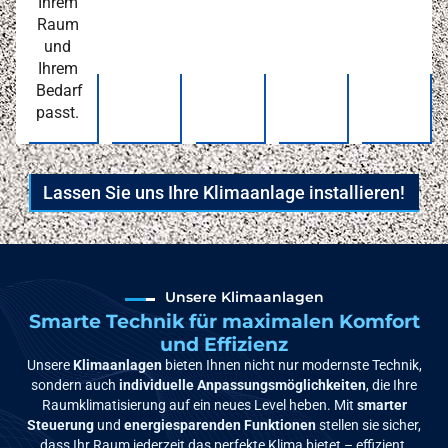
Ihrem
Raum
und
Ihrem
Bedarf
passt.
Lassen Sie uns Ihre Klimaanlage installieren!
Unsere Klimaanlagen
Smarte Technik für maximalen Komfort
und Effizienz
Unsere
Klimaanlagen
bieten Ihnen nicht nur modernste Technik,
sondern auch
individuelle Anpassungsmöglichkeiten
, die Ihre
Raumklimatisierung auf ein neues Level heben. Mit
smarter
Steuerung
und
energiesparenden Funktionen
stellen sie sicher,
dass Ihr Raum jederzeit das perfekte Klima bietet – effizient,