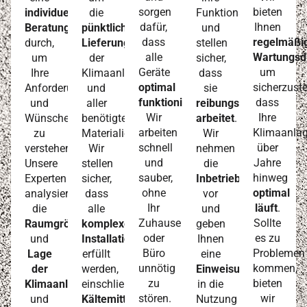
sorgen
bieten
individuelle
die
Funktionsfähigkeit
dafür,
Ihnen
Beratung
pünktliche
und
dass
regelmäßi
durch,
Lieferung
stellen
alle
Wartungsd
um
der
sicher,
Geräte
um
Ihre
Klimaanlage
dass
optimal
sicherzuste
Anforderungen
und
sie
funktionieren
.
dass
und
aller
reibungslos
Wir
Ihre
Wünsche
benötigten
arbeitet
.
arbeiten
Klimaanla
zu
Materialien.
Wir
schnell
über
verstehen.
Wir
nehmen
und
Jahre
Unsere
stellen
die
sauber,
hinweg
Experten
sicher,
Inbetriebnahme
ohne
optimal
analysieren
dass
vor
Ihr
läuft
.
die
alle
und
Zuhause
Sollte
Raumgröße
komplexen
geben
oder
es zu
und
Installationsanforderungen
Ihnen
Büro
Problemen
Lage
erfüllt
eine
unnötig
kommen,
der
werden,
Einweisung
zu
bieten
Klimaanlage
einschließlich
in die
stören.
wir
und
Kältemittel
Nutzung