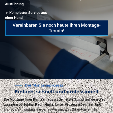
Ausführung
🔹
Kompletter Service aus
einer Hand
Vereinbaren Sie noch heute Ihren Montage-
Termin!
Der Montageprozess
Einfach, schnell und professionell
Die
Montage Ihrer Klimaanlage
ist der letzte Schritt auf dem Weg
zu einem
perfekten Raumklima
. Unser Prozess ist einfach und
transparent, sodass Sie genau wissen, was Sie erwartet. Hier