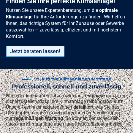
Finden Sie Ihre perfekte Klimaanlage!
Nutzen Sie unsere Expertenberatung, um die
optimale
Klimaanlage
für Ihre Anforderungen zu finden. Wir helfen
Ihnen, das richtige System für Ihr Zuhause oder Gewerbe
auszuwählen – zuverlässig, effizient und mit höchstem
Komfort.
Jetzt beraten lassen!
So läuft die Klimaanlagen-Montage
Professionell, schnell und zuverlässig
Nach der Installation führen wir eine
Testphase
durch, um
sicherzustellen, dass Ihre Klimaanlage reibungslos läuft.
Unsere Techniker erklären Ihnen
detailliert
, wie Sie das
Gerät optimal nutzen, und geben Ihnen wertvolle Tipps
zur
regelmäßigen Wartung
. So können Sie sicher sein,
dass Ihre Klimaanlage auch langfristig effizient arbeitet.