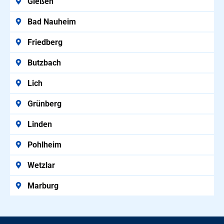
f
Gießen
i
ü
e
r
g
Bad Nauheim
e
e
i
n
Friedberg
n
a
G
n
Butzbach
e
s
Lich
p
r
Grünberg
ä
c
h
Linden
Pohlheim
Wetzlar
Marburg