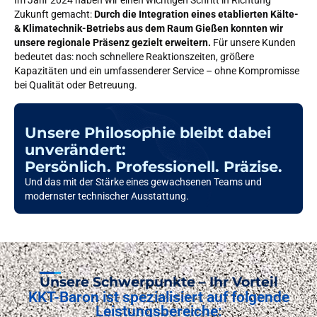
Im Jahr 2024 haben wir einen wichtigen Schritt in Richtung
Zukunft gemacht:
Durch die Integration eines etablierten Kälte-
& Klimatechnik-Betriebs aus dem Raum Gießen konnten wir
unsere regionale Präsenz gezielt erweitern.
Für unsere Kunden
bedeutet das: noch schnellere Reaktionszeiten, größere
Kapazitäten und ein umfassenderer Service – ohne Kompromisse
bei Qualität oder Betreuung.
Unsere Philosophie bleibt dabei
unverändert:
Persönlich. Professionell. Präzise.
Und das mit der Stärke eines gewachsenen Teams und
modernster technischer Ausstattung.
Unsere Schwerpunkte – Ihr Vorteil
KKT-Baron ist spezialisiert auf folgende
Leistungsbereiche: