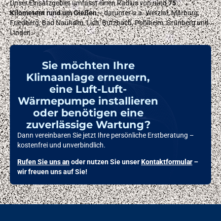
Unser Einsatzgebiet umfasst einen Radius von rund
75
Kilometern rund um Gießen
– darunter u.a. Wetzlar, Marburg,
Friedberg, Bad Nauheim, Lich, Butzbach, Pohlheim, Grünberg und
Linden.
Sie möchten Ihre
Klimaanlage erneuern,
eine Luft-Luft-
Wärmepumpe installieren
oder benötigen eine
zuverlässige Wartung?
Dann vereinbaren Sie jetzt Ihre persönliche Erstberatung –
kostenfrei und unverbindlich.
Rufen Sie uns an
oder nutzen Sie unser
Kontaktformular
–
wir freuen uns auf Sie!