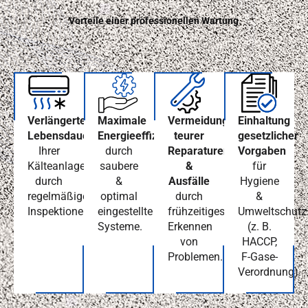
Vorteile einer professionellen Wartung
Verlängerte
Maximale
Vermeidung
Einhaltung
Lebensdauer
Energieeffizienz
teurer
gesetzlicher
Ihrer
durch
Reparaturen
Vorgaben
Kälteanlagen
saubere
&
für
durch
&
Ausfälle
Hygiene
regelmäßige
optimal
durch
&
Inspektionen.
eingestellte
frühzeitiges
Umweltschutz
Systeme.
Erkennen
(z. B.
von
HACCP,
Problemen.
F-Gase-
Verordnung).