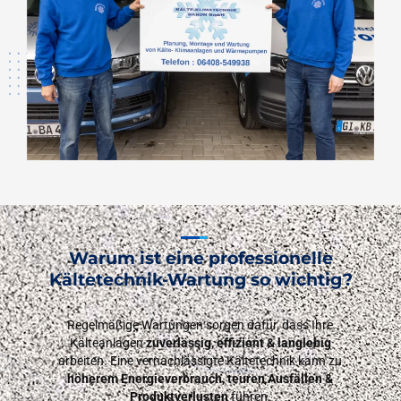
Warum ist eine professionelle
Kältetechnik-Wartung so wichtig?
Regelmäßige Wartungen sorgen dafür, dass Ihre
Kälteanlagen
zuverlässig, effizient & langlebig
arbeiten. Eine vernachlässigte Kältetechnik kann zu
höherem Energieverbrauch, teuren Ausfällen &
Produktverlusten
führen.