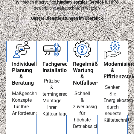
Wir bieten Ihnen einen
rundum-sorglos-Service
für Ihre
gewerbliche Kältetechnik in Wetzlar.
Unsere Dienstleistungen im Überblick
Individuelle
Fachgerechte
Regelmäßige
Modernisier
Planung
Installation
Wartung
&
&
&
Effizienzste
Präzise
Beratung
Notfallservice
Senken
&
Maßgeschneiderte
Schnell
Sie
termingerechte
Konzepte
&
Energiekosten
Montage
für Ihre
zuverlässig
durch
Ihrer
Anforderungen.
für
neueste
Kälteanlage.
höchste
Kältetechnik.
Betriebssicherheit.