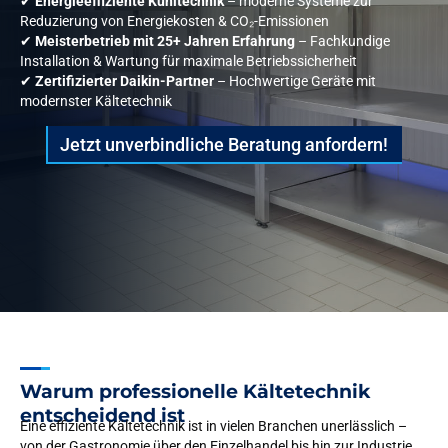
✔
Energieeffiziente Kühltechnik
– moderne Systeme zur
Reduzierung von Energiekosten & CO₂-Emissionen
✔
Meisterbetrieb mit 25+ Jahren Erfahrung
– Fachkundige
Installation & Wartung für maximale Betriebssicherheit
✔
Zertifizierter Daikin-Partner
– Hochwertige Geräte mit
modernster Kältetechnik
Jetzt unverbindliche Beratung anfordern!
Warum professionelle Kältetechnik
entscheidend ist
Eine effiziente Kältetechnik ist in vielen Branchen unerlässlich –
von der Gastronomie über den Einzelhandel bis hin zur Industrie.