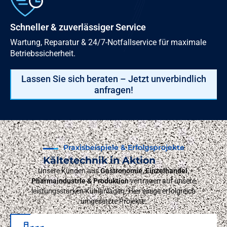
Schneller & zuverlässiger Service
Wartung, Reparatur & 24/7-Notfallservice für maximale
Betriebssicherheit.
Lassen Sie sich beraten – Jetzt unverbindlich
anfragen!
Praxisbeispiele & Erfolgsprojekte
Kältetechnik in Aktion
Unsere Kunden aus
Gastronomie, Einzelhandel,
Pharmaindustrie & Produktion
vertrauen auf unsere
leistungsstarken Kühlanlagen. Hier einige erfolgreich
umgesetzte Projekte: