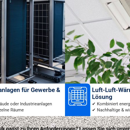
nlagen für Gewerbe &
Luft-Luft-Wä
Lösung
bäude oder Industrieanlagen
✔ Kombiniert energ
inzelne Räume
✔ Nachhaltige & wi
k passt zu Ihren Anforderungen? Lassen Sie sich unver