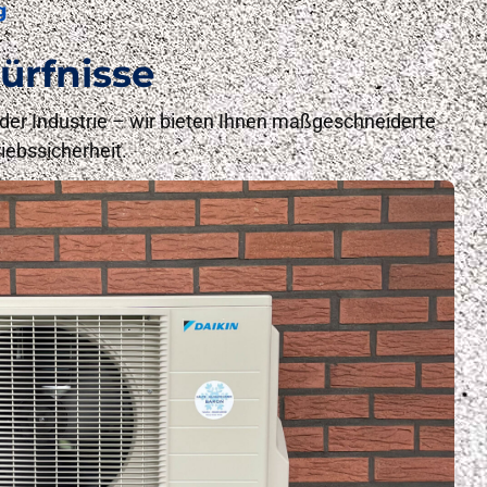
g
ürfnisse
der Industrie – wir bieten Ihnen maßgeschneiderte
iebssicherheit.