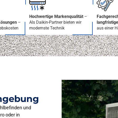
Hochwertige Markenqualität
–
Fachgerech
Lösungen
–
Als Daikin-Partner bieten wir
langfristig
iebskosten
modernste Technik
aus einer 
Umgebung
hlbefinden und
ro oder in