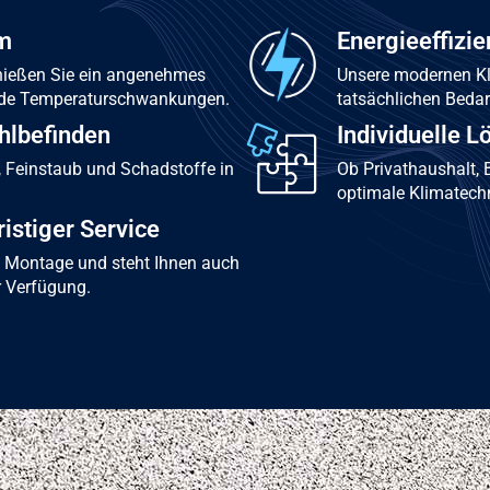
um
Energieeffizi
nießen Sie ein angenehmes
Unsere modernen Kl
nde Temperaturschwankungen.
tatsächlichen Bedar
ohlbefinden
Individuelle 
, Feinstaub und Schadstoffe in
Ob Privathaushalt, B
optimale Klimatechn
ristiger Service
e Montage und steht Ihnen auch
r Verfügung.