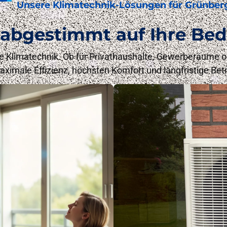
Unsere Klimatechnik-Lösungen für Grünber
 abgestimmt auf Ihre Bed
 Klimatechnik. Ob für Privathaushalte, Gewerberäume o
ximale Effizienz, höchsten Komfort und langfristige Betr